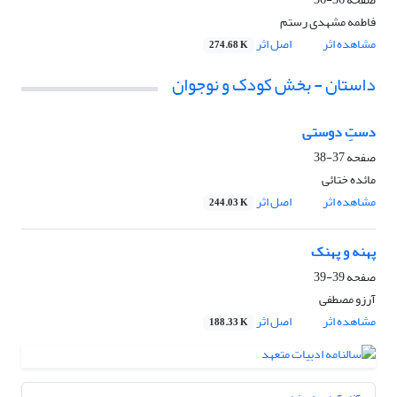
فاطمه مشهدی رستم
مشاهده اثر
اصل اثر
274.68 K
داستان - بخش کودک و نوجوان
دستِ دوستی
صفحه
37-38
مائده ختائی
مشاهده اثر
اصل اثر
244.03 K
پهنه و پهنک
صفحه
39-39
آرزو مصطفی
مشاهده اثر
اصل اثر
188.33 K