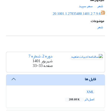
شعر
سعر سپید
20.1001.1.27835480.1401.2.7.9.6
موضوعات
شعر
دوره 2، شماره 7
شهریور 1401
صفحه
33-33
فایل ها
XML
اصل اثر
208.08 K