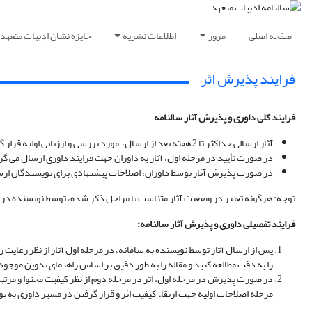
صفحه اصلی
مرور
اطلاعات نشریه
جایزه نشان ادبیات متعهد
فرایند پذیرش اثر
فرایند کلی داوری و پذیرش آثار سالنامه
آثار ارسالی حداکثر تا 2 هفته بعد از ارسال، مورد بررسی و ارزیابی اولیه قرار گرفته می شوند؛
در صورت تأیید در مرحله اول، آثار به داوران جهت فرایند داوری ارسال می گردد، این مرحله حداکثر 2 ماه زمان می برد که بسته به موض
در صورت پذیرش آثار توسط داوران، اصلاحات پیشنهادی برای نویسندگان ار
توجه: هرگونه تغییر در وضعیت آثار متناسب با مراحل ذکر شده، توسط نویسنده در 
فرایند تفصیلی داوری و پذیرش آثار سالنامه:
پس از ارسال آثار توسط نویسنده به سامانه، در مرحله اول آثار از نظر رعا
را به دقت مطالعه کنید و مقاله را به طور دقیق بر اساس راهنمای تدوین موجود
در صورت پذیرش در مرحله اول، اثر در مرحله دوم از نظر کیفیت محتوا و مرت
مرحله اصلاحات اولیه جهت ارتقاء کیفیت اثر و قرار گرفتن در مسیر داوری به نوی