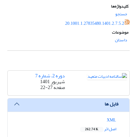
کلیدواژه‌ها
جستجو
20.1001.1.27835480.1401.2.7.5.2
موضوعات
داستان
دوره 2، شماره 7
شهریور 1401
صفحه
22-27
فایل ها
XML
اصل اثر
262.74 K