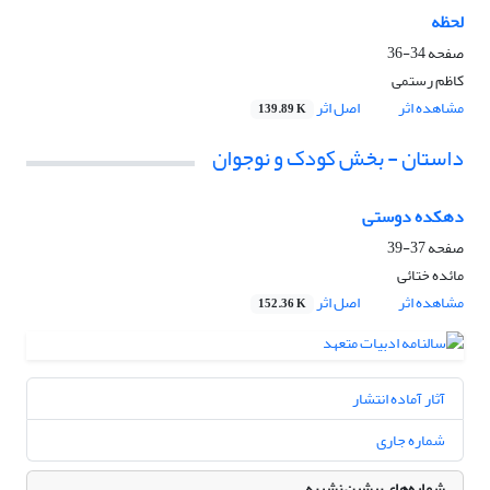
لحظه
صفحه
34-36
کاظم رستمی
مشاهده اثر
اصل اثر
139.89 K
داستان - بخش کودک و نوجوان
دهکده دوستی
صفحه
37-39
مائده ختائی
مشاهده اثر
اصل اثر
152.36 K
آثار آماده انتشار
شماره جاری
شماره‌های پیشین نشریه