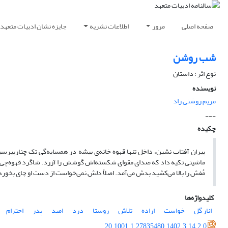
صفحه اصلی
مرور
اطلاعات نشریه
جایزه نشان ادبیات متعهد
شب روشن
نوع اثر : داستان
نویسنده
مریم روشنی راد
---
چکیده
پیران آفتاب نشین، داخل تنها قهوه خانه‌ی بیشه در همسایه‌گی تک چنار‌پیر
ماشینی تکیه داد که صدای مقوای شکسته‌اش گوشش را آزرد. شاگرد قهوه‌چی که
مُفش را بالا می‌کشید بدش می‌آمد‌. اصلاً دلش نمی‌خواست از دست او چای بخورد. ام
کلیدواژه‌ها
انار گل
خواست
اراده
تلاش
روستا
درد
امید
پدر
احترام
20.1001.1.27835480.1402.3.14.2.0