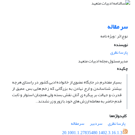
سر مقاله
نوع اثر : ویژه نامه
نویسنده
پارسا نظری
مدیرمسئول مجله ادبیات متعهد
چکیده
بسیار مفتخرم در جایگاه عضوی از خانواده ادبی کشور در راستای هرچه
بیشتر شناساندن و ارج نهادن به بزرگانی که زخم هایی بس عمیق از
قدرت و جهالت بر پیکره ی آنان نقش بسته ولی همچنان استوار و ثابت
قدم حاضر به معامله ارزش های خود با زور و زر نشدند..
کلیدواژه‌ها
پارسا نظری
سردبیر
سرمقاله
20.1001.1.27835480.1402.3.16.1.3