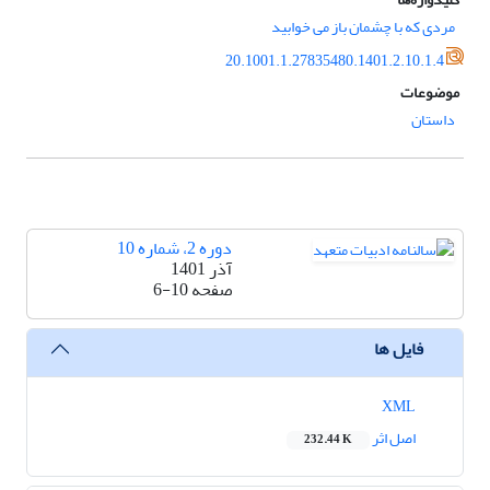
مردی که با چشمان باز می خوابید
20.1001.1.27835480.1401.2.10.1.4
موضوعات
داستان
دوره 2، شماره 10
آذر 1401
صفحه
6-10
فایل ها
XML
اصل اثر
232.44 K