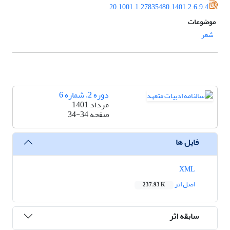
20.1001.1.27835480.1401.2.6.9.4
موضوعات
شعر
دوره 2، شماره 6
مرداد 1401
صفحه
34-34
فایل ها
XML
اصل اثر
237.93 K
سابقه اثر