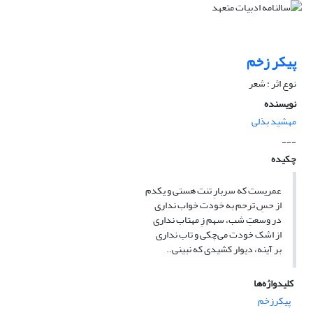
پیکر زخم
نوع اثر : شعر
نویسنده
مهشید بذلی
---
چکیده
عمریست که سربارِ تنت هستی و یکدم
از حسِ ترحم به خودت خواب نداری
در وسعتِ شب، سهم زِ مهتاب نداری
از اشک خودت می‌چکی و تاب نداری
بر آینه، دیوار کشیدی که نبینی..
کلیدواژه‌ها
پیکرزخم