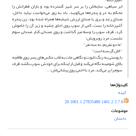
ابر سیاهی، سایه‌اش را بر سر شهر گسترده بود و باران قطراتش را
محکم به در و پنجره‌ها می‌کوبید، باد به زور می‌خواست بیاید داخل،
صدای رعد و برق با صدای لرزش شیشه‌ها همراه شده بود، زن پنجره
آشپزخانه را بست، کمی از سوپ روی اجاق چشید و زیر آن را خاموش
کرد، ظرف سوپ را وسط میز گذاشت و روی صندلی کنار صندلی سوم
نشست، مرد روبرویش:
"ما دو نفریم، نه سه نفر"
" الان گرسنه است"
با پوستی به رنگ تابوت و نگاهی مات به قاب عکس‌های پسر روی طاقچه
بالای شومینه نگاه می‌کند و قبل از اینکه برای خودش سوپ بکشد ظرف
سوم را پر می‌کند، مرد با اخمی روی پیشانی‌اش:...
کلیدواژه‌ها
آیینه
20.1001.1.27835480.1401.2.3.7.6
موضوعات
داستان