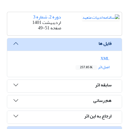
دوره 2، شماره 3
اردیبهشت 1401
صفحه
49-51
فایل ها
XML
اصل اثر
257.05 K
سابقه اثر
هم رسانی
ارجاع به این اثر