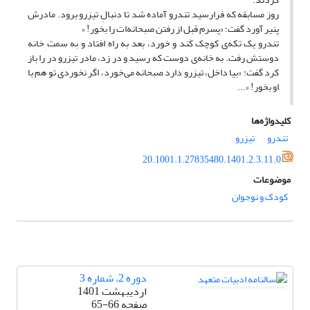
روز مسابقه که فرارسید تندرو آماده شد تا دنبالِ تیزرو برود. مادرش
پنیر آورد گفت: «پسرم قبل از رفتن صبحانه‌ات را بخور! »
تندرو یک تکه‌ی کوچک کَند و خورد، بعد به راه افتاد و به سمت خانه
دوستش رفت. به خانه‌ی دوست که رسید و در زد، مادر تیزرو در را باز
کرد گفت: «بیا داخل، تیزرو دارد صبحانه می‌خورد، اگر نخوردی تو هم با
او بخور! »...
کلیدواژه‌ها
تندرو
تیزرو
20.1001.1.27835480.1401.2.3.11.0
موضوعات
کودک و نوجوان
دوره 2، شماره 3
اردیبهشت 1401
صفحه
65-66