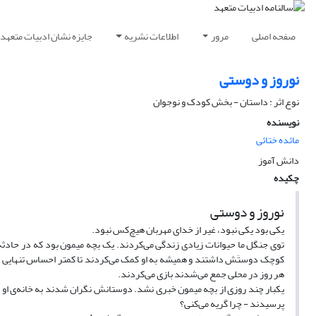
صفحه اصلی
مرور
اطلاعات نشریه
جایزه نشان ادبیات متعهد
نوروز و دوستی
نوع اثر : داستان - بخش کودک و نوجوان
نویسنده
مائده ختائی
دانش آموز
چکیده
نوروز و دوستی
یکی بود یکی نبود، غیر از خدای مهربان هیچ‌کس نبود.
توی جنگل ما حیوانات زیادی زندگی می‌کردند. یک بچه میمون بود که در حادثه‌
کوچک دوستَش داشتند و همیشه به او کمک می‌کردند تا کمتر احساس تنهایی کند.
هر روز در محلی جمع می‌شدند بازی می‌کردند.
یکبار چند روزی از بچه میمون خبری نشد. دوستانش نگران شدند به خانه‌ی او
پرسیدند - چرا گریه می‌کنی؟