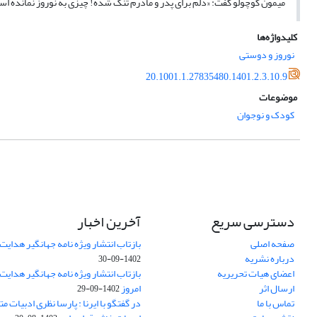
میمون کوچولو گفت: «دلم برای پدر و مادرم تنگ شده! چیزی به نوروز نمانده است 
کلیدواژه‌ها
نوروز و دوستی
20.1001.1.27835480.1401.2.3.10.9
موضوعات
کودک و نوجوان
دسترسی سریع
آخرین اخبار
صفحه اصلی
بازتاب انتشار ویژه نامه جهانگیر هدایت 
درباره نشریه
1402-09-30
اعضای هیات تحریریه
بازتاب انتشار ویژه نامه جهانگیر هدایت
ارسال اثر
امروز
1402-09-29
تماس با ما
در گفتگو با ایرنا : پارسا نظری ادبیات م