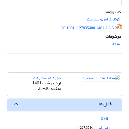
کلیدواژه‌ها
گونترگراس و سیاست
20.1001.1.27835480.1401.2.3.3.2
موضوعات
مقالات
دوره 2، شماره 3
اردیبهشت 1401
صفحه
25-30
فایل ها
XML
اصل اثر
227.37 K