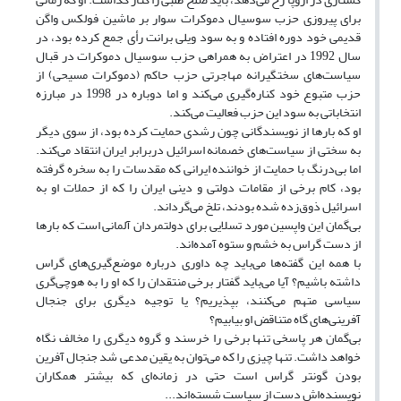
برای پیروزی حزب سوسیال دموکرات سوار بر ماشین فولکس واگن
قدیمی خود دوره افتاده و به سود ویلی برانت رأی جمع کرده بود، در
سال 1992 در اعتراض به همراهی حزب سوسیال دموکرات در قبال
سیاست‌های سختگیرانه مهاجرتی حزب حاکم (دموکرات مسیحی) از
حزب متبوع خود کناره‌گیری می‌کند و اما دوباره در 1998 در مبارزه
انتخاباتی به سود این حزب فعالیت می‌کند.
او که بار‌ها از نویسندگانی چون رشدی حمایت کرده بود، از سوی دیگر
به سختی از سیاست‌های خصمانه اسرائیل دربرابر ایران انتقاد می‌کند.
اما بی‌درنگ با حمایت از خواننده ایرانی که مقدسات را به سخره گرفته
بود، کام برخی از مقامات دولتی و دینی ایران را که از حملات او به
اسرائیل ذوق‌زده شده بودند، تلخ می‌گرداند.
بی‌گمان این واپسین مورد تسلایی برای دولتمردان آلمانی است که بار‌ها
از دست گراس به خشم و ستوه آمده‌اند.
با همه این گفته‌ها می‌باید چه داوری درباره موضع‌گیری‌های گراس
داشته باشیم؟ آیا می‌باید گفتار برخی منتقدان را که او را به هوچی‌گری
سیاسی متهم می‌کنند، بپذیریم؟ یا توجیه دیگری برای جنجال
آفرینی‌های گاه متناقض او بیابیم؟
بی‌گمان هر پاسخی تنها برخی را خرسند و گروه دیگری را مخالف نگاه
خواهد داشت. تنها چیزی را که می‌توان به یقین مدعی شد جنجال آفرین
بودن گونتر گراس است حتی در زمانه‌ای که بیشتر همکاران
نویسنده‌اش دست از سیاست شسته‌اند...