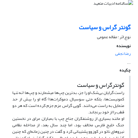
گونتر گراس و سیاست
نوع اثر : مقاله عمومی
نویسنده
رضا نجفی
...
چکیده
گونترگراس و سیاست
راست گرایان بی‌شک او را جزء بدترین چپ‌ها میشمارند و چپ‌ها (نه تنها
کمونیست‌ها، بلکه حتی سوسیال دموکرات‌ها) گاه او را بیش از حد
متمایل به راست می‌دانند. گویی گراس عزم جزم کرده است که هر دو
قطب را از خود برنجاند.
او مانند بسیاری از روشنفکران جناح چپ با بمباران عراق در نخستین
جنگ خلیج فارس مخالف بود، اما چند سال بعد، از مداخله نظامی
نیرو‌های ناتو در کوزوو پشتیبانی کرد و گفت در چنین زمانه‌ای که چنین
کشتاری در اروپا رخ می‌دهد، باید صلح طلبی را کنار گذاشت. او که زمانی