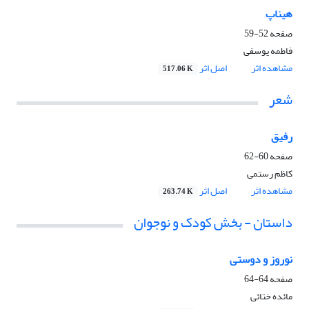
هیناپ
صفحه
52-59
فاطمه یوسفی
مشاهده اثر
اصل اثر
517.06 K
شعر
رفیق
صفحه
60-62
کاظم رستمی
مشاهده اثر
اصل اثر
263.74 K
داستان - بخش کودک و نوجوان
نوروز و دوستی
صفحه
64-64
مائده ختائی