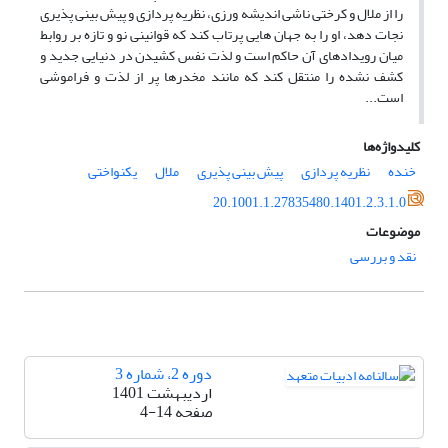
را از ملال و کرختی ناشی اندیشه ورزی، نظریه پردازی و پیش بینی پذیری
نجات دهد، او را به جهان هایی پرتاب کند که قوانینی نو و تازه بر روابط
میان رویدادهای آن حاکم است و لذت نفس کشیدن در دنیایی جدید و
کشف نشده را منتقل کند که مانند مخدرها پر از لذت و فراموشی
است...
کلیدواژه‌ها
خنده‌
نظریه پردازی
پیش بینی پذیری
ملال
یکنواختی
20.1001.1.27835480.1401.2.3.1.0
موضوعات
نقد و بررسی
دوره 2، شماره 3
اردیبهشت 1401
صفحه
4-14