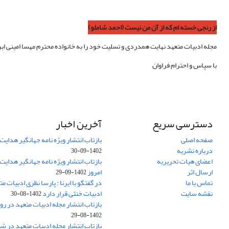
از رنجی خسته ام که از آن من نیست (احمد شاملو)
مجله ادبیات متعهد نهایت همدردی و تسلیت خود را به خانواده محترم مهسا امینی اب
با سپاس و احترام فراوان
دسترسی سریع
آخرین اخبار
صفحه اصلی
بازتاب انتشار ویژه نامه جهانگیر هدایت 
درباره نشریه
1402-09-30
اعضای هیات تحریریه
بازتاب انتشار ویژه نامه جهانگیر هدایت
ارسال اثر
امروز
1402-09-29
تماس با ما
در گفتگو با ایرنا : پارسا نظری ادبیات م
نقشه سایت
ادبیات خنثی قرار دارد
1402-08-30
بازتاب انتشار مجله ادبیات متعهد در روز
1402-08-29
بازتاب انتشار مجله ادبیات متعهد در ش