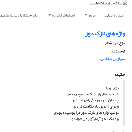
صفحه اصلی
مرور
اطلاعات نشریه
جایزه نشان ادبیات متعهد
واژه های نازک دوز
نوع اثر : شعر
نویسنده
سیاوش دهقانی
...
چکیده
بوی تو را
در دستمالی از اشک هایم پیچیدم
چمدان سرخوردگی ام را بستم
و برای آخرین بار نگاهت کردم
تو تنها واژه های نازک دوز مرا پوشیده بودی
و غمگنانه و آرام آواز می خواندی..