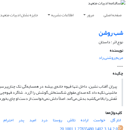
صفحه اصلی
مرور
اطلاعات نشریه
جایزه نشان ادبیات متعهد
شب روشن
نوع اثر : داستان
نویسنده
مریم روشنی راد
---
چکیده
پیران آفتاب نشین، داخل تنها قهوه خانه‌ی بیشه در همسایه‌گی تک چنار‌پیر
ماشینی تکیه داد که صدای مقوای شکسته‌اش گوشش را آزرد. شاگرد قهوه‌چی که
مُفش را بالا می‌کشید بدش می‌آمد‌. اصلاً دلش نمی‌خواست از دست او چای بخورد. ام
کلیدواژه‌ها
انار گل
خواست
اراده
تلاش
روستا
درد
امید
پدر
احترام
20.1001.1.27835480.1402.3.14.2.0