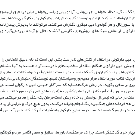
ذشتگی، عدالت‌خواهی، جهان‌وطنی، آزادی‌بیان و راستی‌خواهی میان مردم جهان به و
ارشان فعالیت می‌کند. از اینرو نویسندگان جنبش ادبی دارکولی در بکارگیری متد‌ها و س
سوررئال و هر گونه‌ی ادبی دیگری نگـارش مـی‌کنند، می‌توانند با پذیـرش پیمان‌نام
ارکولی از تمامی سبک‌ها و روش‌های نگارشی گذشته، حال و آینده بهره می‌گیرد و پیم
ش ادبی دارکولی در انتقاد از کنش‌های نادرست بشر، این است که نام دقیق اشخاص را د
گان جنبش ادبی دارکولی هنگام انتقاد از شخصیت‌های نادرست، آزاد هستند به آنها دشنام 
تاتور‌ها و جنایت‌کاران بزرگ‌، که به سبب در دست داشتن قدرت و امکانات تبلیغاتی‌، از
نگارش یک کتاب مورد انتقاد قرار دهیم و روسیاهشان کنیم. نویسندگان جنبش ادبی دارکولی
پرواتر سخن بگوید. در رمان مرگ‌همسایه که سرآغاز جنبش ادبی دارکولی است، می‌ت
 رییس جمهور وقت آمریکا، زمانی که این کشور به ژاپن حمله‌ی اتمی کرد، مورد انتقاد شد
 ملت در حالی که نیمی از حواسش به خانه رفتن است فرمان یک جنگ را صادر می‌کند. ه
م فرمانده‌هان جنگ بی‌درنگ انجام وظیفه می‌کنند، بدون هیچ درک و درایتی از پیامد‌ه
نید به رمان مرگ‌همسایه، محمد‌رضا نظری دارکولی، انتشارات شرکت کتاب لس آنجلس 2014).
 از خود گذشتگی است. چرا که فرهنگ‌ها، باورها، سلایق و سطح آگاهی مردم گوناگون 