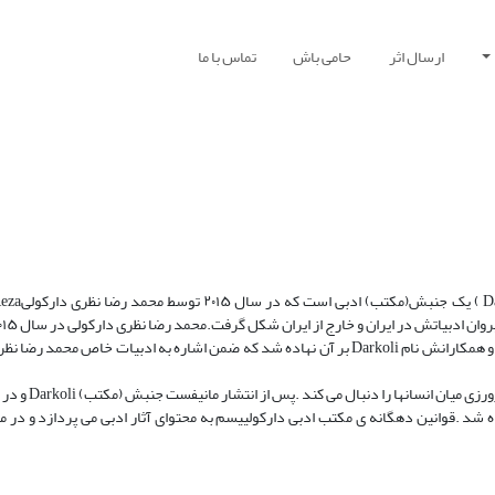
ارسال اثر
حامی باش
تماس با ما
دارکولییسم darkoliisme (به فران
جنبش ادبی به نگارش رساند که ۱۰ قانون در خود داشت و به پیشنهاد دوستان و همکارانش نام Darkoli بر آن نهاده شد که ضمن اشاره به ادبیات
که مردمی مهرپرست داشته است ؛ زیرا قوانین
 آن ، این جنبش از سوی پیروانش ، مکتب ادبی Darkoliisme خوانده شد .قوانین دهگانه ی مکتب ادبی دارکولییسم به محتوای آثار ادبی می پردا