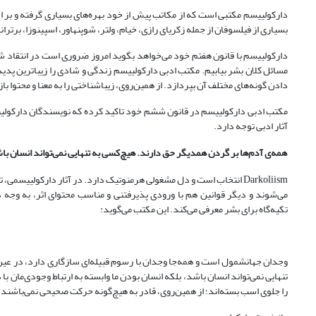
دارکولییسم مکتبی است که از مکاتب پیش از خود بهره‌های بسیاری گرفته و بر ا
بسیاری از فیلسوفان از جمله زکریای رازی، خیام، ولتر، شوپنهاور، اسپینوزا، برتران
دارکولییسم با قانون هفتم خود می‌خواهد بگوید امروز ضروری است در انتقاد شج
مسائل کلان بشر بیابیم. مکتب ادبی دارکولییسم زندگی و شادی را زیباترین پدیده
دادن گونه‌های مختلف آن بپردازد. از همین‌روی، زیباشناختی را به معنا و محتوا باز
مکتب ادبی دارکولییسم در قانون ششم خود تاکید کرده که نویسندگان دارکولیی
آثار ادبی توجه دارد.
همه‌ی آدم‌ها بر گردن همدیگر حق دارند. هیچ‌کسی به تنهایی نمی‌تواند انسان باش
Darkoliism انتخاب است و دل مشغولی هرمنوتیک دارد. در آثار دارکولییسم
می‌شوند و دیگر قوانین هم با ورودی پذیرفتنی و مناسب محتوای اثر، به وجه 
تکیه‌گاه برای بشر معرفی می‌کند. این مکتب می‌گوید:
وجدان جهانشمول است و همه‌جا وجدان با رسوم قبیله‌ای سازگاری دارد، در عی
تنهایی نمی‌تواند انسان باشد، بلکه انسان بودن ما وابسته به ارتباط وجودی‌مان 
را جلوی اسب بسته‌اند؛ از همین‌روی، قادر به هیچ‌گونه حرکت صحیحی نمی‌باشند.