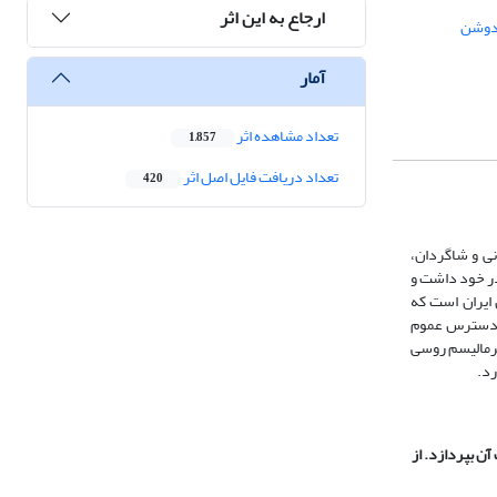
ارجاع به این اثر
ندوشن
آمار
تعداد مشاهده اثر
1,857
تعداد دریافت فایل اصل اثر
420
ه و منتقد ادبی ایرانی و شاگردان،
ران شکل گرفت. محمدرضا نظری دارکولی در سال ۲۰۱۵ مانیفست یک جنبش ادبی به نگارش رساند که ۱۰ قانون در خود داشت و
دلفان ایران است که
ر دسترس عموم
فرمالیسم روسی
رد.
آن بپردازد. از