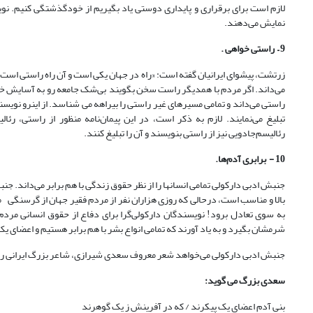
لازم است برای برقراری و پایداری دوستی یاد بگیریم از خودگذشتگی کنیم‌. نوی
نمایش می‌دهند.
9
–
راستی خواهی .
زرتشت، پیشوای ایرانیان گفته است: «راه در جهان یکی است و آن راه راستی است.».
می‌داند. اگر مردم با همدیگر راست سخن بگویند بی‌شک جامعه رو به آسایش خوا
راستی می‌داند و تمامی مسیرهای غیر راستی را بیراهه می شناسد. از اینرو نویسن
تبلیغ می‌نمایند. لازم به ذکر است، در این پیمان‌نامه منظور از راستی، رئ
رئالیسم‌جادویی نیز از راستی بنویسند و آن را تبلیغ کنند.
10 - برابری آدم‌ها.
جنبش ادبی دارکولی تمامی انسان­ها را از نظر حقوق زندگی با هم برابر می‌داند.
بالا و مناسب است، درحالی که روزی هزاران نفر از مردم فقیر جهان از گرسنگی 
به سوی تعادل برود! نویسندگان دارکولی‌گرا برای دفاع از حقوق انسانی مردم 
شرمشان بگیرد و به یاد آورند که تمامی انواع بشر با هم برابر هستیم و اعضای یک 
جنبش ادبی دارکولی می‌خواهد شعر معروف سعدی شیرازی، شاعر بزرگ ایرانی را
سعدی بزرگ می گوید:
بنی آدم اعضای یک پیکرند / که در آفرینش ز یک گوهرند