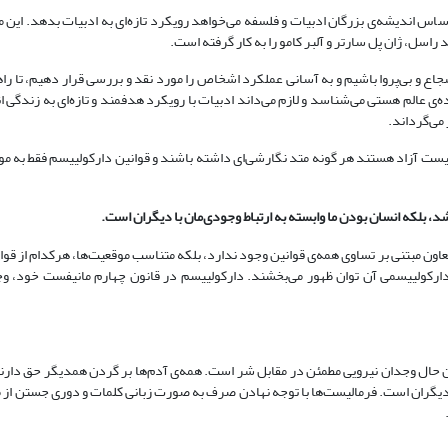
ساس اندیشه‌ی بزرگان ادبیات و فلسفه می‌خواهد رویکرد تازه‌ای به ادبیات بدهد. این 
د راسل، ژان پل سارتر و آلبر کامو را به کار گرفته است.
اع و بی‌پروا باشیم و به آسانی عملکرد اشخاص را مورد نقد و بررسی قرار دهیم، تا ر
‌ی عالم هستی می‌شناسد و لازم می‌داند ادبیات با رویکرد هدفمند و تازه‌ای به زندگی ا
 می‌گرداند.
ست آزاد هستند هر گونه متد نگارشی‌ای داشته باشند و قوانین دارکولییسم فقط به م
د، بلکه انسان بودن ما وابسته به ارتباط وجودی‌مان با دیگران است.
ی، تعاون مبتنی بر تساوی همه‌ی قوانین وجود ندارد، بلکه متناسب موقعیت‌ها، هرکدام از قوان
دارکولییسمی آن توان ظهور می‌بخشند. دارکولییسم در قانون چهارم مانیفست خود، وج
ن حال وجدان نیرویی مطمئن در مقابل شر است. همه‌ی آدم‌ها بر گردن همدیگر حق دارن
با دیگران است. فرمالیست‌ها با توجه نهادن صرف به صورت زبانی کلمات و دوری جستن از مع