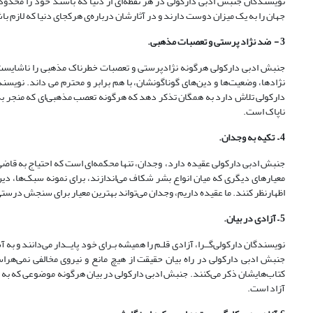
نویسندگان جنبش ادبی دارکولی در هر نقطه‌ای از دنیا که باشند خود را محدود 
جهان را به یک میزان دوست دارند و در آثارشان درباره‌ی هرکجای دنیا که لازم باش
3 - ضد نژاد پرستی و تعصبات مذهبی.
جنبش ادبی دارکولی هرگونه نژاد‌پرستی و تعصبات خطرناک مذهبی را ناشایست و ب
نژادها، وضعیت‌ها و دین‌های گوناگونشان، با هم برابر و محترم می داند. نویس
دارکولی تلاش دارد به همگان تذکر دهد که هرگونه تعصب مذهبی‌ای که منجر به 
ناپاک است.
4
–
تکیه به وجدان.
جنبش ادبی دارکولی عقیده دارد، وجدان، تنها محکمه‌ای است که احتیاج به قاضی ن
معیارهای دیگری که میان انواع بشر شکاف می‌اندازند، برای نمونه سبک‌ها، دین‌
اظهارنظر کنند. ما عقیده داریم، وجدان می‌تواند بهترین معیار برای سنجش درستی
5
–
آزادی در بیان.
نویسندگان دارکولی‌گــرا، آزادی قلـم را همیشه بـرای خود پایــدار می‌دانند و 
جنبش ادبی دارکولی در راه بیان حقیقت از هیچ مانع و نیروی مخالفی نمی‌هرا
کتاب‌هایشان ذکر می‌کنند. جنبش ادبی دارکولی در بیان هرگونه موضوعی که به
آزاد است.