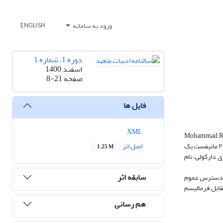
ورود به سامانه
ENGLISH
دوره 1، شماره 1
اسفند 1400
صفحه
8-21
فایل ها
XML
سه : Darkoliisme ، به انگلیسی : Darkoliism ) یک جنبش(مکتب) ادبی است که در سال ۲۰۱۵ توسط محمد رضا نظری دارکولیMohammad Reza
Nazari Darkoliنویسنده و منتقد ادبی ایرانی و شاگردان، دوستان، همکاران و پیروان ادبیاتش در ایران و خارج از ایران شکل گرفت.محمد رضا نظری دارکولی در سال ۲۰۱۵ مانیفست یک
اصل اثر
1.25 M
 خاص محمد رضا نظری دارکولی، نام
سابقه اثر
 جنبش دارکولی نیز گسترش مهرورزی میان انسانها را دنبال می کند .پس از انتشار مانیفست جنبش (مکتب) Darkoli و در دسترس عموم
زد و در مقابل فرمالیسم
هم رسانی