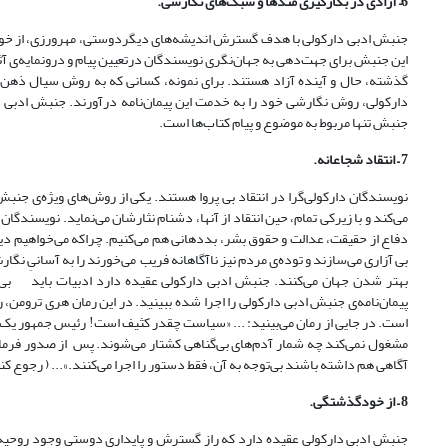
6
–
آزادی در بکارگیری متد‌ها و سبک‌های نگارشی.
جنبش ادبی دارکولی با هدف گسترش اندیشه‌های دیگر‌دوستی، مهرورزی، از خودگ
این جنبش برای جهت‌دهی به جهان‌نگری نویسندگان درتعیین پیام و درونمایه‌ی آث
گذشته، حال و آینده آزاد هستند. برای نمونه، کسانی که به روش سیال ذهن یا 
دارکولی، روش نگارشی خود را به خدمت این پیمان‌نامه در‌آورند. جنبش ادبی د
جنبش تنها مربوط به موضوع و پیام کتاب‌ها است.
7
–
انتقاد شجاعانه.
نویسندگان دارکولی‌گرا در انتقاد بی پروا هستند. یکی از روش‌های ویژه‌ی جنب
می‌کند و با زیرکی تمام‌، حین انتقاد از آنها، دشنام نثارشان می‌نماید. نویسند
دفاع از حقیقت، عدالت و حقوق بشر، بد‌دهانی هم می‌کنیم. چراکه می‌خواهیم دیک
بی آزاری می‌سازند و توده‌ی مردم نیز نا‌آگاهانه فریب می‌خورند را به آسانیِ 
بهتر شدن جهان می‌کنند. جنبش ادبی دارکولی عقیده دارد ادبیات باید بی‌
پیمان‌نامه‌ی جنبش ادبی دارکولی را اجرا شده ببینید. در این رمان هری ترومن،
است. در جایی از رمان می‌بینید: ... «‌سیاست چقدر کثیف است! رئیس جمهور یک
مشغول نمی‌کند چه شمار آدم‌های بی‌گناهی کشتار می‌شوند. پس از صدور فرمان ه
آگاهی هم داشته باشند بی‌توجه به آن، فقط دستور را اجرا می‌کنند.»... ( رجوع ک
8
–
از خود‌گذشتگی.
جنبش ادبی دارکولی عقیده دارد که راز گسترش و پایداری دوستی وجود روحیه‌ی