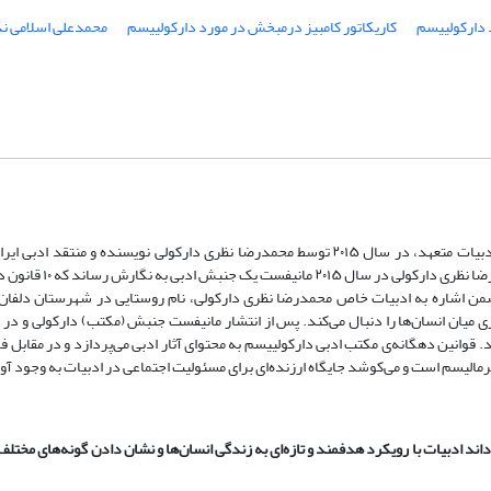
 دارکولییسم
کاریکاتور کامبیز درمبخش در مورد دارکولییسم
محمدعلی اسلامی 
دارکولییسم (به فرانسه: Darkoliisme، به انگلیسی: Darkoliism) یا جنبش ادبیات متعهد، در سال ۲۰۱۵ توسط محمدرضا نظری دارکولی نویسند
دوستان، همکاران و پیروان ادبیاتش در ایران و خارج از ای
نام دارکولی (Darkoli) بر آن نهاده شد که ضمن اشاره به ادبیات خاص محمدرضا نظری دارکولی، نام روستایی در شهرستان 
میان انسان‌ها را دنبال می‌کند. پس از انتشار مانیفست جنبش (مکتب) دارکولی و د
قوانین دهگانه‌ی مکتب ادبی دارکولییسم به محتوای آثار ادبی می‌پردازد و در مقابل 
مالیسم است و می‌‌کوشد جایگاه ارزنده‌ای برای مسئولیت اجتماعی در ادبیات به وجود آو
ند ادبیات با رویکرد هدفمند و تازه‌ای به زندگی انسان‌ها و نشان دادن گونه‌های مختلف 