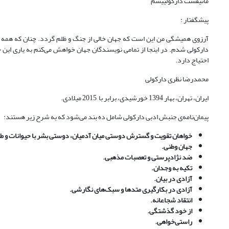
مانیفست دارکولییسم
پیشگفتار :
آرزوی همیشگی من این است که جهان خالی از جنگ و ظلم گردد. چنان که همه با
دارکولی شدم. در اینجا از تمامی نویسندگان جهان خواهش می‌کنم به یاری این ج
احتیاج دارد.
محمدرضا نظری دارکولی
ایران، تهران، بهار 1394 خورشیدی، برابر با 2015 میلادی.
پیمان‌نامه‌ی جنبش ادبی دارکولی شامل ده بند می‌شود که به شرح زیر هستند:
خواهان تقویت و گسترش دوستی میان آدمیان، دوستی بشر با حیوانات و ط
جهان وطنی.
ضد نژادپرستی و تعصبات مذهبی.
تکیه به وجدان.
آزادی در بیان.
آزادی در بکارگیری متدها و سبک‌های نگارشی.
انتقاد شجاعانه.
از خود گذشتگی.
راستی‌خواهی‌.