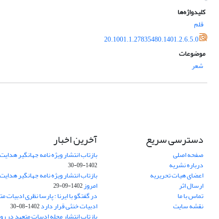
کلیدواژه‌ها
قلم
20.1001.1.27835480.1401.2.6.5.0
موضوعات
شعر
دسترسی سریع
آخرین اخبار
صفحه اصلی
بازتاب انتشار ویژه نامه جهانگیر هدایت 
درباره نشریه
1402-09-30
اعضای هیات تحریریه
بازتاب انتشار ویژه نامه جهانگیر هدایت
ارسال اثر
امروز
1402-09-29
تماس با ما
در گفتگو با ایرنا : پارسا نظری ادبیات م
نقشه سایت
ادبیات خنثی قرار دارد
1402-08-30
بازتاب انتشار مجله ادبیات متعهد در روز