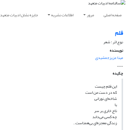
صفحه اصلی
مرور
اطلاعات نشریه
جایزه نشان ادبیات متعهد
قلم
نوع اثر : شعر
نویسنده
مینا عزیزجمشیدی
---
چکیده
این قلم چیست
که در دست من است
شاخه‌ای نورانی‌
یا
تاج خاری‌ بر سر
چه کسی می‌داند
زندگی معجزه‌ای‌ بی‌همتاست..