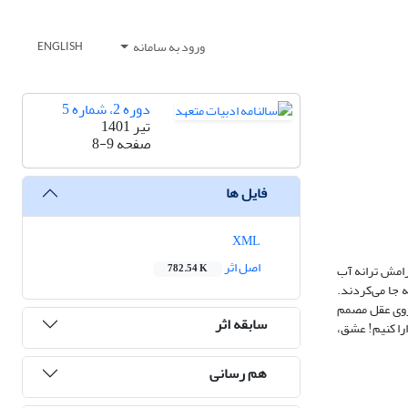
ورود به سامانه
ENGLISH
دوره 2، شماره 5
تیر 1401
صفحه
8-9
فایل ها
XML
اصل اثر
آرامش ترانه آب
782.54 K
 جا می‌کردند.
 روی عقل مصمم
سابقه اثر
ارا کنیم! عشق،
هم رسانی