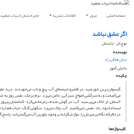
صفحه اصلی
مرور
اطلاعات نشریه
جایزه نشان ادبیات متعهد
اگر عشق نباشد
نوع اثر : داستان
نویسنده
جنان هلالی راد
دانش آموز
چکیده
گیسوان زرین خورشید، در قلمرو شیشه‌ای آب، پیچ و تاب می‌خوردند. دریا، ملودی
می‌آمیخت و به سرکشی امواج سبزآبی، دامن می‌زد. نرم نرمک، نفس روز به شم
آسمان، از خاک می‌پرسید. آب، در گوش صدف زمزمه می‌کرد: کدامشان پیروز خ
ایستاده بود. باد، نفس نمی‌کشید. آب، پلک نمی‌زد. سکوتی گنگ، حیات فضا را می‌
در­حالی­که نگاه پرمهرش را، نوازشگرانه بر وجود بلورین آب می‌گستراند؛ پاسخ 
کلیدواژه‌ها