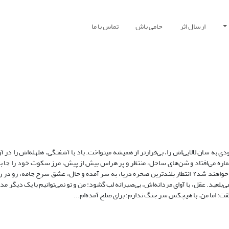
ارسال اثر
حامی باش
تماس با ما
 به سان لالایی‌اش را، بی‌قرارتر از همیشه می­نواخت. باد با آشفتگی، هلهله‌اش را در 
اره می‌افتاد و شن‌های ساحل، منتظر و پر هراس بیش از پیش، مرز سکوت خود را جا به
واهند شد؟ انتظار بلندترین صخره دریا، به سر آمده و حال، عشق سرخ جامه، رو در
بلعید. عقل، با آوای مردانه‌اش، بی‌صبرانه لب گشود: من و تو نمی‌توانیم با یک دیگر مد
گفت: اما من، با هیچکس سر جنگ ندارم؛ برای صلح آمده‌ام...