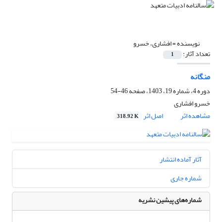
نویسنده =
افشاری، خسرو
تعداد آثار:
1
منگانه
دوره 4، شماره 19، 1403، صفحه
46-54
خسرو افشاری
مشاهده اثر
اصل اثر
318.92 K
آثار آماده انتشار
شماره جاری
شماره‌های پیشین نشریه