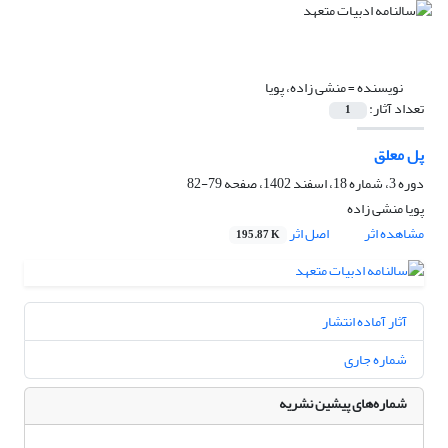
نویسنده =
منشی زاده، پویا
تعداد آثار:
1
پل معلق
دوره 3، شماره 18، اسفند 1402، صفحه
79-82
پویا منشی زاده
مشاهده اثر
اصل اثر
195.87 K
آثار آماده انتشار
شماره جاری
شماره‌های پیشین نشریه