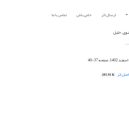
ارسال اثر
حامی باش
تماس با ما
وی، خلیل
37-40
صل اثر
205.91 K