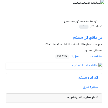
نویسنده =
مستور، مصطفی
تعداد آثار:
1
من دانای کل هستم
دوره 3، شماره 18، اسفند 1402، صفحه
19-24
مصطفی مستور
مشاهده اثر
اصل اثر
233.52 K
آثار آماده انتشار
شماره جاری
شماره‌های پیشین نشریه