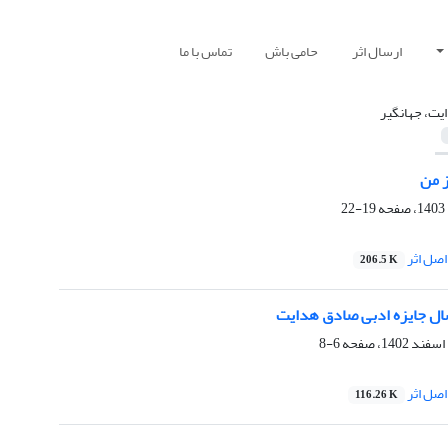
ارسال اثر
حامی باش
تماس با ما
یت، جهانگیر
 من
19-22
صل اثر
206.5 K
6-8
صل اثر
116.26 K