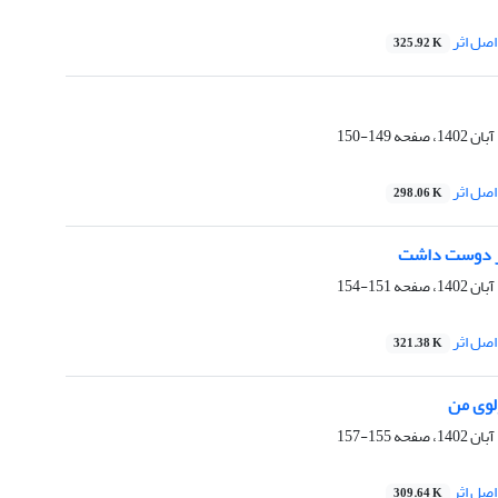
صل اثر
325.92 K
149-150
صل اثر
298.06 K
 دوست داشت
151-154
صل اثر
321.38 K
لوی من
155-157
صل اثر
309.64 K