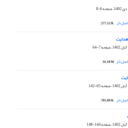
6-8
صل اثر
277.12 K
 هدایت
7-64
صل اثر
16.18 M
ایت
65-142
صل اثر
705.89 K
144-148