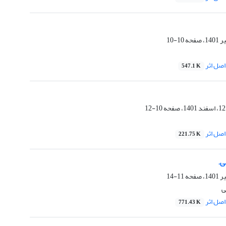
10-10
صل اثر
547.1 K
10-12
صل اثر
221.75 K
ی.
11-14
ی
صل اثر
771.43 K