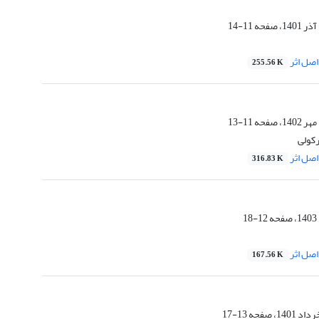
11-14
صل اثر
255.56 K
11-13
کولی
صل اثر
316.83 K
12-18
صل اثر
167.56 K
13-17