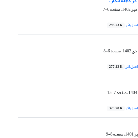
 در دجله انداز!
6-7
صل اثر
298.73 K
6-8
صل اثر
277.12 K
7-15
صل اثر
325.78 K
8-9