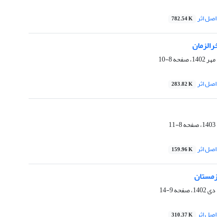
صل اثر
782.54 K
رالزمان
8-10
صل اثر
283.82 K
8-11
صل اثر
159.96 K
زمستان
9-14
صل اثر
310.37 K