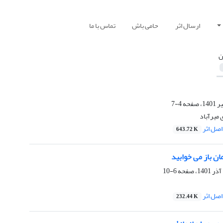
ارسال اثر
حامی باش
تماس با ما
ن
4-7
 میرآباد
صل اثر
643.72 K
ن باز می خوابید
6-10
صل اثر
232.44 K