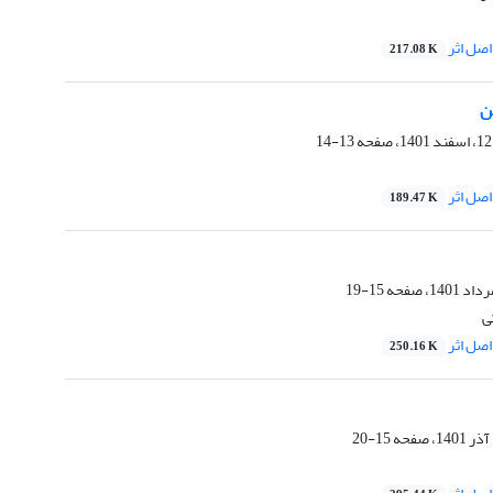
صل اثر
217.08 K
ن
13-14
صل اثر
189.47 K
15-19
ی
صل اثر
250.16 K
15-20